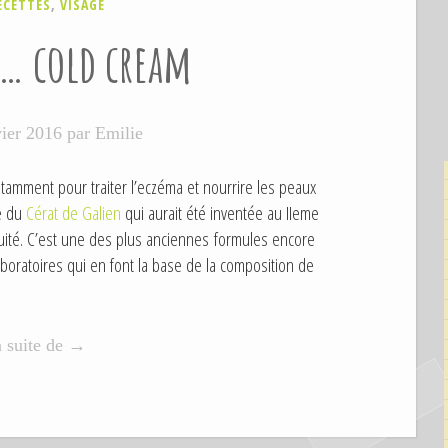
ECETTES
,
VISAGE
 … cold cream
vier 2016
par
Emilie
otamment pour traiter l’eczéma et nourrire les peaux
e du
Cérat de Galien
qui aurait été inventée au IIeme
quité. C’est une des plus anciennes formules encore
aboratoires qui en font la base de la composition de
a suite de
«
→
L
e
f