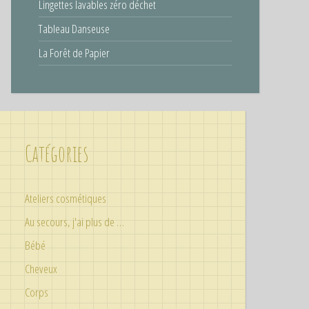
Lingettes lavables zéro déchet
Tableau Danseuse
La Forêt de Papier
Catégories
Ateliers cosmétiques
Au secours, j'ai plus de …
Bébé
Cheveux
Corps