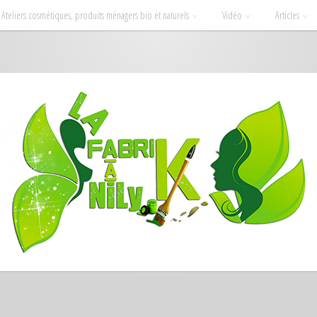
Ateliers cosmétiques, produits ménagers bio et naturels
Vidéo
Articles
ssionnées : la beauté et la déco