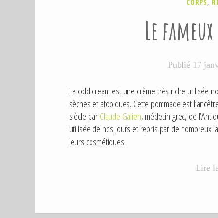
P
CORPS
,
R
U
Le fameux
B
L
I
É
D
Publié
17 jan
A
N
S
Le cold cream est une crème très riche utilisée n
sèches et atopiques. Cette pommade est l’ancêtr
siècle par
Claude Galien
, médecin grec, de l’Anti
utilisée de nos jours et repris par de nombreux l
leurs cosmétiques.
Lire l