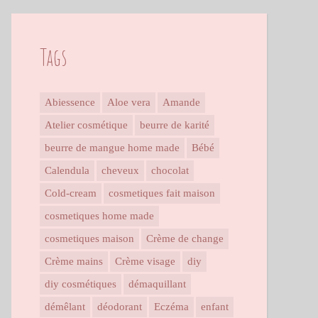
Tags
Abiessence
Aloe vera
Amande
Atelier cosmétique
beurre de karité
beurre de mangue home made
Bébé
Calendula
cheveux
chocolat
Cold-cream
cosmetiques fait maison
cosmetiques home made
cosmetiques maison
Crème de change
Crème mains
Crème visage
diy
diy cosmétiques
démaquillant
démêlant
déodorant
Eczéma
enfant