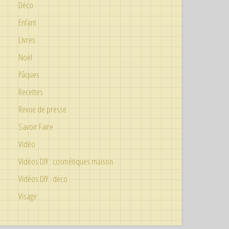
Déco
Enfant
Livres
Noël
Pâques
Recettes
Revue de presse
Savoir Faire
Vidéo
Vidéos DIY : cosmétiques maison
Vidéos DIY : déco
Visage