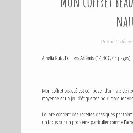
Mon coffret beau
L
I
É
nat
D
A
N
S
Publié
2 déce
Amelia Ruiz, Éditions Artémis (14,40€, 64 pages)
Mon coffret beauté est composé d’un livre de rec
moyenne et un jeu d’étiquettes pour marquer vos
Le livre contient des recettes classIques par thème
un focus sur un problème particulier comme l’acné