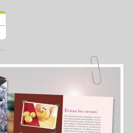
à Nily
c….