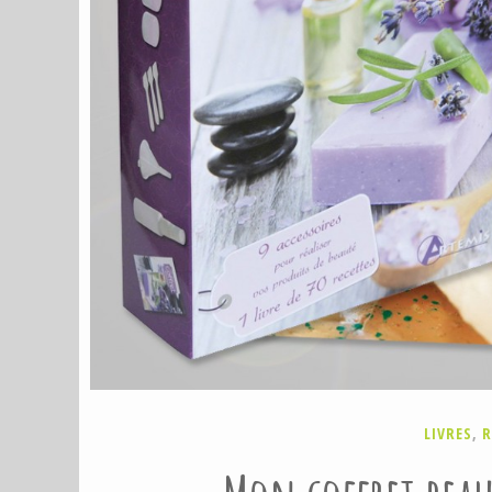
P
LIVRES
,
R
U
B