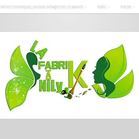
Ateliers cosmétiques, produits ménagers bio et naturels
Vidéo
Articles
ssionnées : la beauté et la déco