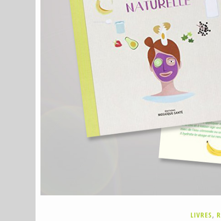
P
LIVRES
,
R