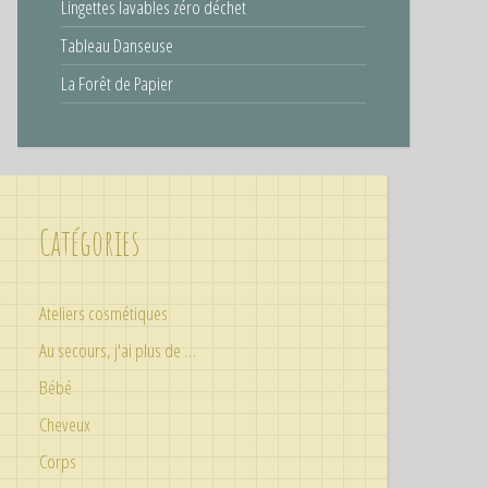
Lingettes lavables zéro déchet
Tableau Danseuse
La Forêt de Papier
Catégories
Ateliers cosmétiques
Au secours, j'ai plus de …
Bébé
Cheveux
Corps