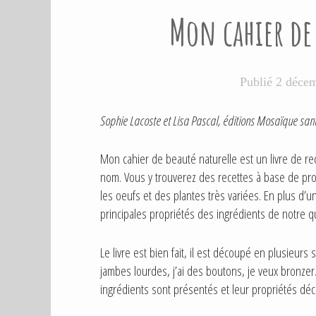
U
Mon cahier de
B
L
I
É
D
Publié
2 déce
A
N
S
Sophie Lacoste et Lisa Pascal, éditions Mosaï
que sant
Mon cahier de beauté naturelle est un livre de re
nom. Vous y trouverez des recettes à base de produ
les oeufs et des plantes très variées. En plus d’
principales propriétés des ingrédients de notre 
Le livre est bien fait, il est découpé en plusieurs 
jambes lourdes, j’ai des boutons, je veux bronze
ingrédients sont présentés et leur propriétés décr