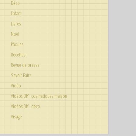
Déco
Enfant
Livres
Noël
Pâques
Recettes
Revue de presse
Savoir Faire
Vidéo
Vidéos DIY : cosmétiques maison
Vidéos DIY : déco
Visage