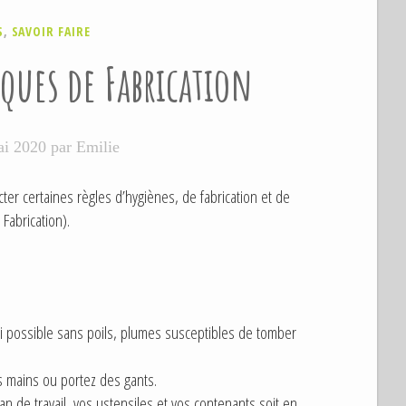
S
,
SAVOIR FAIRE
ques de Fabrication
ai 2020
par
Emilie
er certaines règles d’hygiènes, de fabrication et de
Fabrication).
i possible sans poils, plumes susceptibles de tomber
 mains ou portez des gants.
an de travail, vos ustensiles et vos contenants soit en