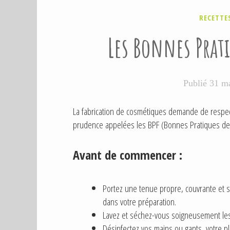
P
RECETTE
U
Les Bonnes Prati
B
L
I
É
D
Publié
31 m
A
N
S
La fabrication de cosmétiques demande de respect
prudence appelées les BPF (Bonnes Pratiques de 
Avant de commencer :
Portez une tenue propre, couvrante et s
dans votre préparation.
Lavez et séchez-vous soigneusement les
Désinfectez vos mains ou gants, votre pl