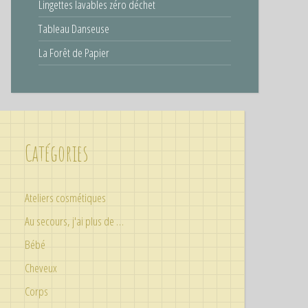
Lingettes lavables zéro déchet
Tableau Danseuse
La Forêt de Papier
Catégories
Ateliers cosmétiques
Au secours, j'ai plus de …
Bébé
Cheveux
Corps