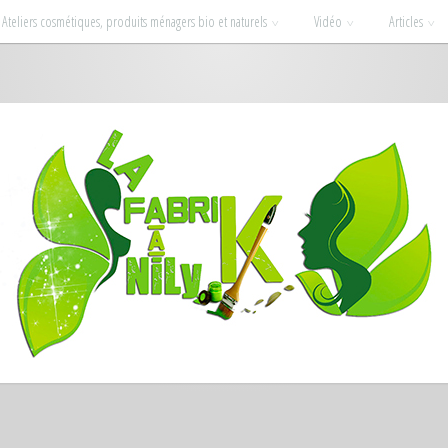
Ateliers cosmétiques, produits ménagers bio et naturels
Vidéo
Articles
ssionnées : la beauté et la déco