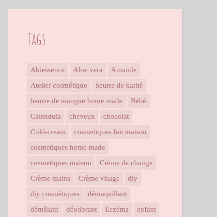
Tags
Abiessence
Aloe vera
Amande
Atelier cosmétique
beurre de karité
beurre de mangue home made
Bébé
Calendula
cheveux
chocolat
Cold-cream
cosmetiques fait maison
cosmetiques home made
cosmetiques maison
Crème de change
Crème mains
Crème visage
diy
diy cosmétiques
démaquillant
démêlant
déodorant
Eczéma
enfant