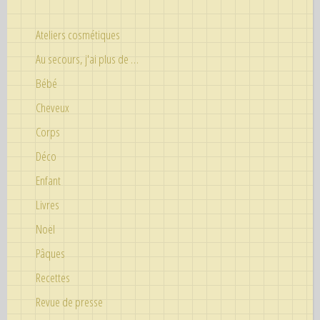
Ateliers cosmétiques
Au secours, j'ai plus de …
Bébé
Cheveux
Corps
Déco
Enfant
Livres
Noël
Pâques
Recettes
Revue de presse