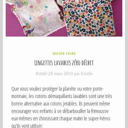
P
SAVOIR FAIRE
U
Lingettes lavables zéro déchet
B
L
Publié
28 mars 2019
par
Emilie
I
É
D
Que vous vouliez protéger la planète ou votre porte-
A
N
monnaie, les cotons démaquillants lavables sont une très
S
bonne alternative aux cotons jetables. Ils peuvent même
encourager vos enfants à se débarbouiller la frimousse
eux-mêmes en choisissant chaque matin le super-héros
qu’ils vont utiliser.