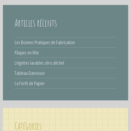
e
r
c
Articles récents
h
e
r
Les Bonnes Pratiques de Fabrication
Pâques en fête
:
Lingettes lavables zéro déchet
Tableau Danseuse
La Forêt de Papier
Catégories