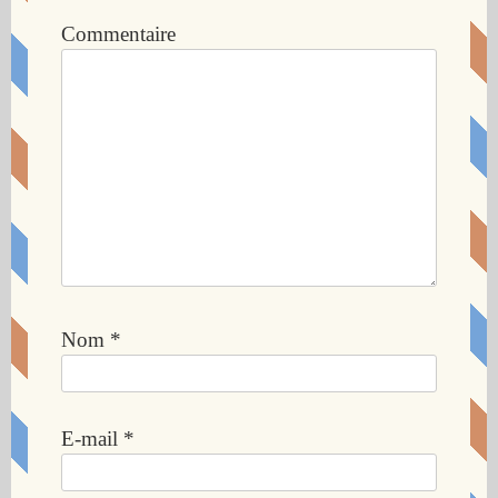
e
Commentaire
l
’
a
r
t
i
c
l
Nom
*
e
E-mail
*