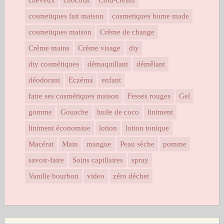
cheveux
chocolat
Cold-cream
cosmetiques fait maison
cosmetiques home made
cosmetiques maison
Crème de change
Crème mains
Crème visage
diy
diy cosmétiques
démaquillant
démêlant
déodorant
Eczéma
enfant
faire ses cosmétiques maison
Fesses rouges
Gel
gomme
Gouache
huile de coco
liniment
liniment économiue
lotion
lotion tonique
Macérat
Main
mangue
Peau sèche
pomme
savoir-faire
Soins capillaires
spray
Vanille bourbon
video
zéro déchet