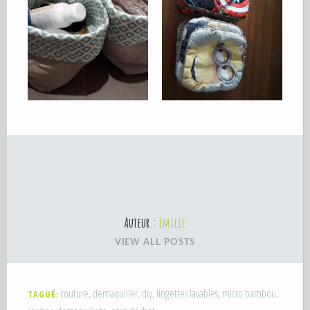
Auteur :
Emilie
VIEW ALL POSTS
couture
,
demaquiller
,
diy
,
lingettes lavables
,
micro bambou
,
TAGUÉ: