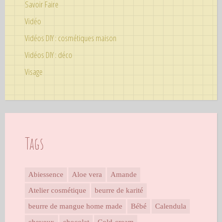
Savoir Faire
Vidéo
Vidéos DIY : cosmétiques maison
Vidéos DIY : déco
Visage
Tags
Abiessence
Aloe vera
Amande
Atelier cosmétique
beurre de karité
beurre de mangue home made
Bébé
Calendula