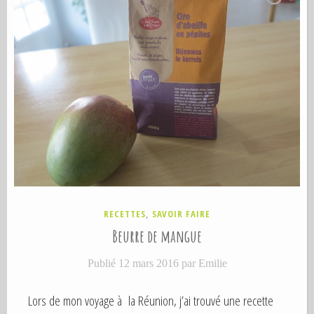
e
s
c
o
s
m
é
t
i
q
u
e
P
RECETTES
,
SAVOIR FAIRE
s
U
Beurre de mangue
m
B
a
L
Publié
12 mars 2016
par
Emilie
I
i
É
s
D
Lors de mon voyage à la Réunion, j’ai trouvé une recette
A
o