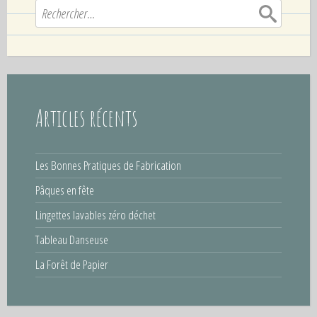
R
r
n
e
l
g
c
e
u
h
P
e
e
H
r
e
»
c
Articles récents
t
h
l
e
a
r
Les Bonnes Pratiques de Fabrication
n
c
Pâques en fête
:
e
Lingettes lavables zéro déchet
z
Tableau Danseuse
-
v
La Forêt de Papier
o
u
s