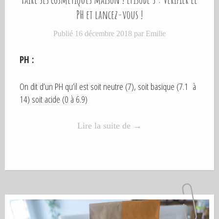
B
L
PH et lancez-vous !
I
É
Publié
16 décembre 2018
par
Emilie
D
A
N
PH :
S
On dit d’un PH qu’il est soit neutre (7), soit basique (7.1 à
14) soit acide (0 à 6.9)
Lire la suite de
«
→
F
a
i
r
e
s