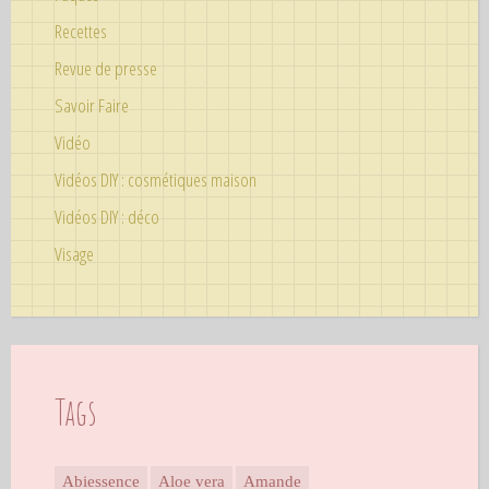
Recettes
Revue de presse
Savoir Faire
Vidéo
Vidéos DIY : cosmétiques maison
Vidéos DIY : déco
Visage
Tags
Abiessence
Aloe vera
Amande