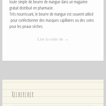
N
toute simple de beurre de mangue dans un magazine
n
S
gratuit distribué en pharmacie.
!
Très nourrissant, le beurre de mangue est souvent utilisé
E
pour confectionner des masques capillaires ou des soins
p
pour les peaux sèches.
i
s
o
Lire la suite de
«
→
d
e
B
3
e
:
u
V
r
é
r
r
e
i
d
f
Rechercher
e
i
m
e
a