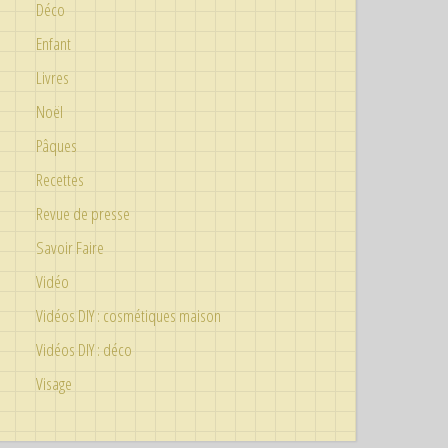
Déco
Enfant
Livres
Noël
Pâques
Recettes
Revue de presse
Savoir Faire
Vidéo
Vidéos DIY : cosmétiques maison
Vidéos DIY : déco
Visage