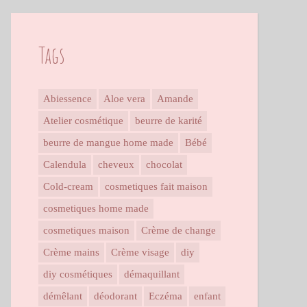
Tags
Abiessence
Aloe vera
Amande
Atelier cosmétique
beurre de karité
beurre de mangue home made
Bébé
Calendula
cheveux
chocolat
Cold-cream
cosmetiques fait maison
cosmetiques home made
cosmetiques maison
Crème de change
Crème mains
Crème visage
diy
diy cosmétiques
démaquillant
démêlant
déodorant
Eczéma
enfant