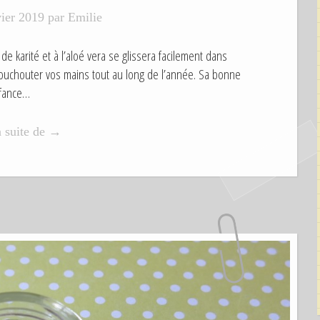
vier 2019
par
Emilie
e karité et à l’aloé vera se glissera facilement dans
houchouter vos mains tout au long de l’année. Sa bonne
nfance…
a suite de
«
→
C
r
è
m
e
p
o
u
r