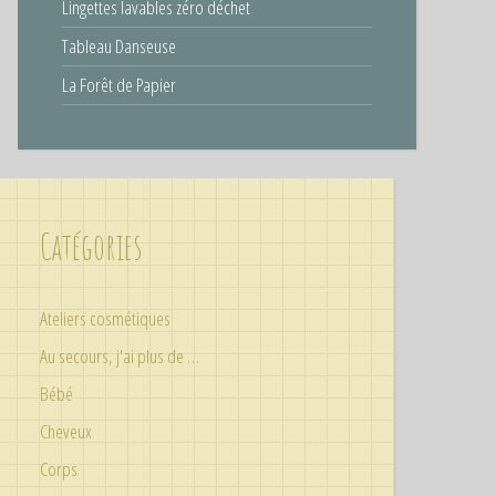
Lingettes lavables zéro déchet
Tableau Danseuse
La Forêt de Papier
Catégories
Ateliers cosmétiques
Au secours, j'ai plus de …
Bébé
Cheveux
Corps