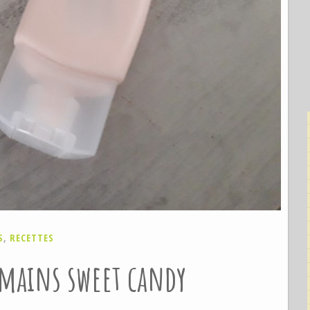
S
,
RECETTES
 mains sweet candy