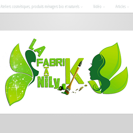
Ateliers cosmétiques, produits ménagers bio et naturels
Vidéo
Articles
ssionnées : la beauté et la déco