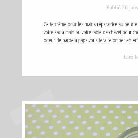
D
Publié
26 jan
A
N
S
Cette crème pour les mains réparatrice au beurre d
votre sac à main ou votre table de chevet pour c
odeur de barbe à papa vous fera retomber en e
Lire l