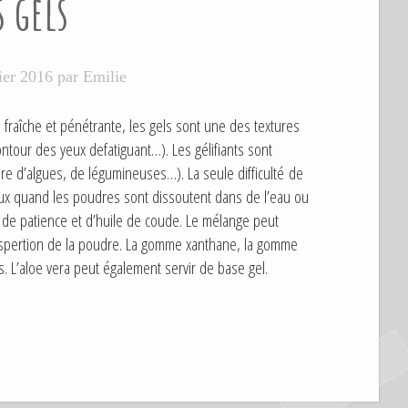
s gels
»
ier 2016
par
Emilie
 fraîche et pénétrante, les gels sont une des textures
ontour des yeux defatiguant…). Les gélifiants sont
e d’algues, de légumineuses…). La seule difficulté de
ux quand les poudres sont dissoutent dans de l’eau ou
 de patience et d’huile de coude. Le mélange peut
 dispertion de la poudre. La gomme xanthane, la gomme
us. L’aloe vera peut également servir de base gel.