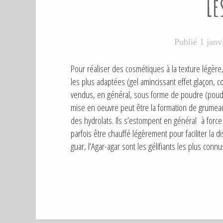
Le
L
I
É
D
Publié
1 janv
A
N
S
Pour réaliser des cosmétiques à la texture légère,
les plus adaptées (gel amincissant effet glaçon, c
vendus, en général, sous forme de poudre (poudr
mise en oeuvre peut être la formation de grumea
des hydrolats. Ils s’estompent en général à force
parfois être chauffé légèrement pour faciliter la
guar, l’Agar-agar sont les gélifiants les plus conn